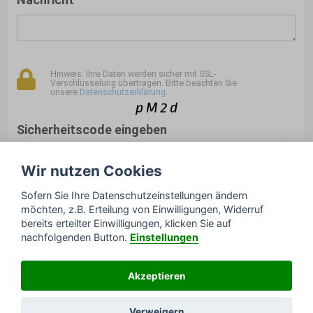
Hinweis: Ihre Daten werden sicher mit SSL-
Verschlüsselung übertragen. Bitte beachten Sie
unsere
Datenschutzerklärung
.
Sicherheitscode eingeben
Wir nutzen Cookies
Sofern Sie Ihre Datenschutzeinstellungen ändern
Rückrufbitte absenden
möchten, z.B. Erteilung von Einwilligungen, Widerruf
bereits erteilter Einwilligungen, klicken Sie auf
nachfolgenden Button.
Einstellungen
© DESTRA Schädlingsbekämpfung
Deutschland GmbH
Akzeptieren
Impressum
Datenschutz
Sitemap
&
&
Online
Marketing für Schädlingsbekämpfer von neukunden-
Verweigern