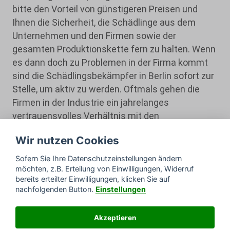
bitte den Vorteil von günstigeren Preisen und
Ihnen die Sicherheit, die Schädlinge aus dem
Unternehmen und den Firmen sowie der
gesamten Produktionskette fern zu halten. Wenn
es dann doch zu Problemen in der Firma kommt
sind die Schädlingsbekämpfer in Berlin sofort zur
Stelle, um aktiv zu werden. Oftmals gehen die
Firmen in der Industrie ein jahrelanges
vertrauensvolles Verhältnis mit den
Schädlingsbekämpfern ein, denn diese wissen
Wir nutzen Cookies
ganz genau, wie sie vor Ort vorgehen müssen und
welche Maßnahmen sofort zum Ziel führen.
Sofern Sie Ihre Datenschutzeinstellungen ändern
möchten, z.B. Erteilung von Einwilligungen, Widerruf
bereits erteilter Einwilligungen, klicken Sie auf
nachfolgenden Button.
Einstellungen
© DESTRA Schädlingsbekämpfung
Deutschland GmbH
Akzeptieren
Impressum
Datenschutz
Sitemap
&
&
Online